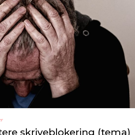
er
dtere skriveblokering (tema)