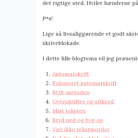
det rigtige sted. Hviler hænderne p
P*s!
Lige så livsaliggørende et godt skri
skriveblokade.
I dette lille blogtema vil jeg præsen
Automatskrift
Fokuseret automatskrift
BOB-metoden
Overskrifter og stikord
Mist teksten
Bryd ned og byg op
Vær ikke tekstmorder