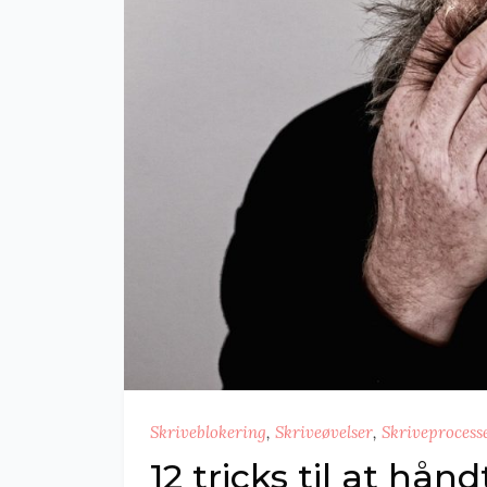
Skriveblokering
,
Skriveøvelser
,
Skriveprocess
12 tricks til at hån