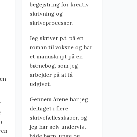
begejstring for kreativ
skrivning og
skriveprocesser.
Jeg skriver p.t. på en
roman til voksne og har
et manuskript på en
børnebog, som jeg
arbejder på at få
den
udgivet.
Gennem årene har jeg
r
deltaget i flere
e
skrivefællesskaber, og
n
jeg har selv undervist
ren
både børn, unge og